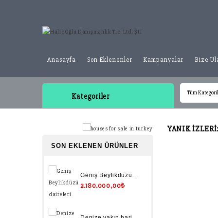
Anasayfa
Son Eklenenler
Kampanyalar
Bize Ul
Kategoriler
YANIK IZLERI
SON EKLENEN ÜRÜNLER
Geniş Beylikdüzü daireleri
2.180.000,00₺
Denize yakın harika deniz manzaralı daireler