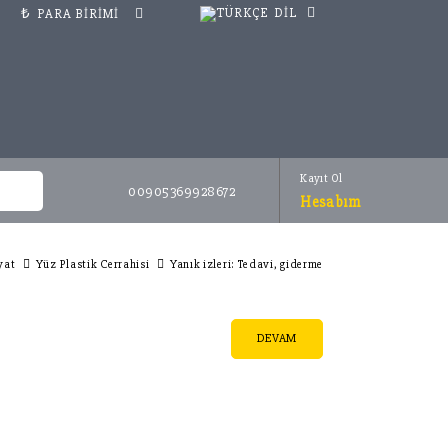
₺
DIL
PARA BIRIMI
Kayıt Ol
00905369928672
Hesabım
yat
Yüz Plastik Cerrahisi
Yanık izleri: Tedavi, giderme
DEVAM