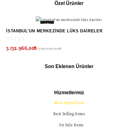
DAHA FAZLA
Özel Ürünler
BILGI
0%
İSTANBUL'UN MERKEZINDE LÜKS DAIRELER
3.132.966,00₺
3.147.600,00₺
Son Eklenen Ürünler
En Iyi Sağlık Hizmetler
Biz Seninle
Türkiye'nin en
Olacak
prestijli
vardığın
Hizmetlermiz
hastanelerinde
andan
itibaren
New Arrival Item
En yetenekli Türk
doktorların ellerinde
Türkiye'den
Best Selling Items
ayrıldığı ana
On Sale Items
kadar